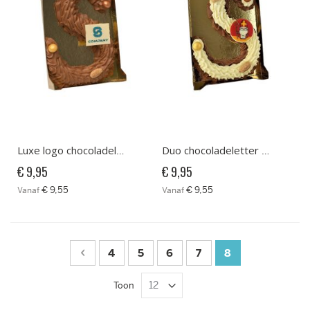
Luxe logo chocoladeletter
Duo chocoladeletter melk/wit
€ 9,95
€ 9,95
€ 9,55
€ 9,55
Vanaf
Vanaf
Pagina
Pagina
Vorige
Pagina
Pagina
Pagina
Pagina
U lees momentee
4
5
6
7
8
Toon