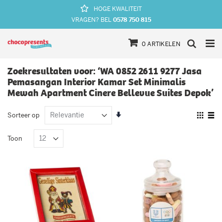
HOGE KWALITEIT
VRAGEN? BEL
0578 750 815
Ga
Cart
naar
Zoek
0
ARTIKELEN
de
inhoud
Zoekresultaten voor: ‘WA 0852 2611 9277 Jasa
Pemasangan Interior Kamar Set Minimalis
Mewah Apartment Cinere Bellevue Suites Depok’
Van
Tone
Sorteer op
laag
als
Foto-
Lijs
naar
Toon
hoog
tabel
sorteren