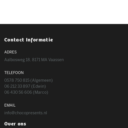
Contact Informatie
ADRES
Aalbosweg 18, 8171 MA Vaassen
TELEFOON
0578 750 815
(Algemeen)
06 212 33 897
(Edwin)
06 430 56 606
(Marco)
EMAIL
info@chocopresents.nl
Over ons