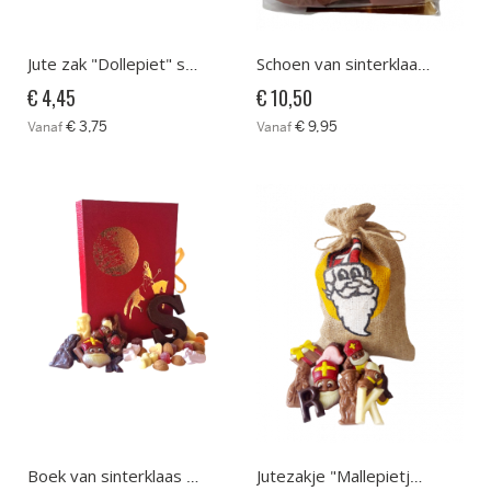
Jute zak "Dollepiet" strooigoed en lettertje
Schoen van sinterklaas groot met strooigoed
€ 4,45
€ 10,50
€ 3,75
€ 9,95
Vanaf
Vanaf
Boek van sinterklaas met lekkernijen
Jutezakje "Mallepietje"met sint chocolade